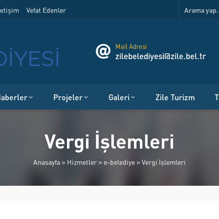
etişim
Vefat Edenler
Mail Adresi
zilebelediyesi@zile.bel.tr
aberler
Projeler
Galeri
Zile Turizm
T
Vergi İşlemleri
Anasayfa
»
Hizmetler
»
e-belediye
»
Vergi İşlemleri