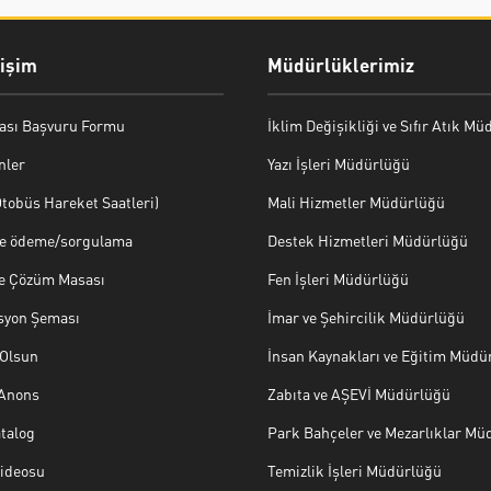
rişim
Müdürlüklerimiz
ası Başvuru Formu
İklim Değişikliği ve Sıfır Atık M
nler
Yazı İşleri Müdürlüğü
tobüs Hareket Saatleri)
Mali Hizmetler Müdürlüğü
ye ödeme/sorgulama
Destek Hizmetleri Müdürlüğü
ve Çözüm Masası
Fen İşleri Müdürlüğü
syon Şeması
İmar ve Şehircilik Müdürlüğü
Olsun
İnsan Kaynakları ve Eğitim Müdü
 Anons
Zabıta ve AŞEVİ Müdürlüğü
talog
Park Bahçeler ve Mezarlıklar Mü
Videosu
Temizlik İşleri Müdürlüğü