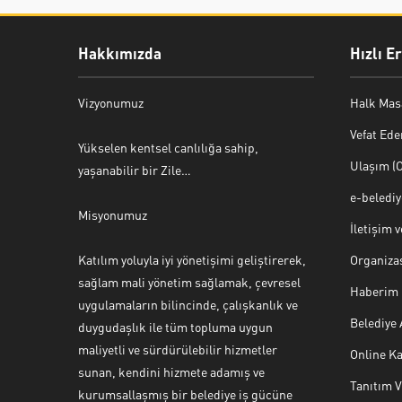
Hakkımızda
Hızlı E
Vizyonumuz
Halk Mas
Vefat Ede
Yükselen kentsel canlılığa sahip,
Ulaşım (O
yaşanabilir bir Zile…
e-beledi
Misyonumuz
İletişim 
Katılım yoluyla iyi yönetişimi geliştirerek,
Organiza
sağlam mali yönetim sağlamak, çevresel
Haberim 
uygulamaların bilincinde, çalışkanlık ve
Belediye
duygudaşlık ile tüm topluma uygun
maliyetli ve sürdürülebilir hizmetler
Online Ka
sunan, kendini hizmete adamış ve
Tanıtım 
Halk Masası
kurumsallaşmış bir belediye iş gücüne