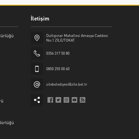
İletişim
üdürlüğü
Dutlıpınar Mahallesi Amasya Caddesi
No:1 ZİLE/TOKAT
0356 317 50 80
0850 255 00 60
zilebelediyesi@zile.bel.tr
rü
dürlüğü