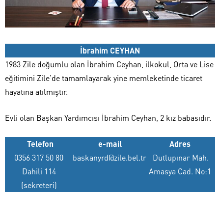
İbrahim CEYHAN
1983 Zile doğumlu olan İbrahim Ceyhan, ilkokul, Orta ve Lise
eğitimini Zile’de tamamlayarak yine memleketinde ticaret
hayatına atılmıştır.
Evli olan Başkan Yardımcısı İbrahim Ceyhan, 2 kız babasıdır.
Telefon
e-mail
Adres
0356 317 50 80
baskanyrd@zile.bel.tr
Dutlupınar Mah.
Dahili 114
Amasya Cad. No:1
(sekreteri)