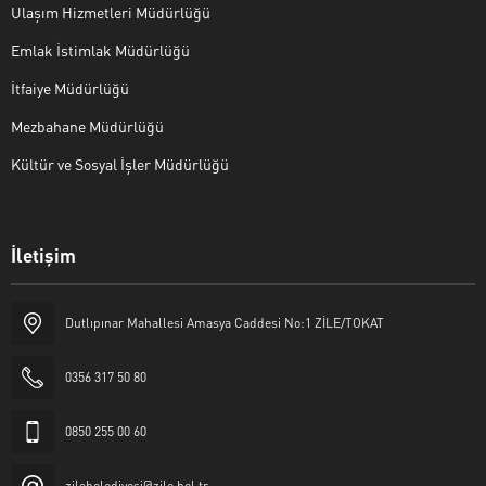
Ulaşım Hizmetleri Müdürlüğü
Emlak İstimlak Müdürlüğü
İtfaiye Müdürlüğü
Mezbahane Müdürlüğü
Kültür ve Sosyal İşler Müdürlüğü
İletişim
Halk Masası
Dutlıpınar Mahallesi Amasya Caddesi No:1 ZİLE/TOKAT
0356 317 50 80
0850 255 00 60
Cevap Yaz
zilebelediyesi@zile.bel.tr