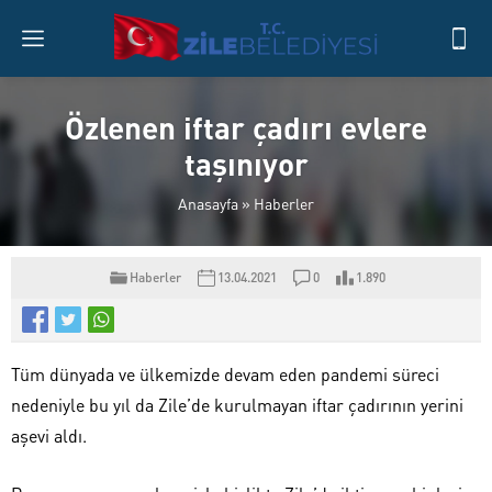
Özlenen iftar çadırı evlere
taşınıyor
Anasayfa
»
Haberler
Haberler
13.04.2021
0
1.890
Tüm dünyada ve ülkemizde devam eden pandemi süreci
nedeniyle bu yıl da Zile’de kurulmayan iftar çadırının yerini
aşevi aldı.