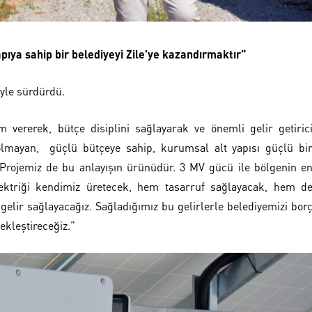
pıya sahip bir belediyeyi Zile’ye kazandırmaktır”
öyle sürdürdü.
ererek, bütçe disiplini sağlayarak ve önemli gelir getiric
olmayan, güçlü bütçeye sahip, kurumsal alt yapısı güçlü bi
i Projemiz de bu anlayışın ürünüdür. 3 MV gücü ile bölgenin e
lektriği kendimiz üretecek, hem tasarruf sağlayacak, hem d
gelir sağlayacağız. Sağladığımız bu gelirlerle belediyemizi bor
ekleştireceğiz.”