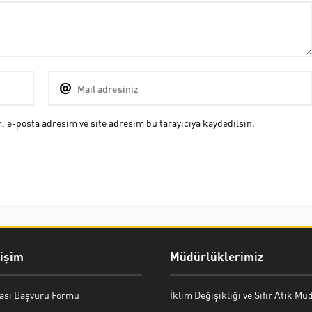
 e-posta adresim ve site adresim bu tarayıcıya kaydedilsin.
rişim
Müdürlüklerimiz
ası Başvuru Formu
İklim Değişikliği ve Sıfır Atık M