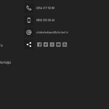
0356 317 50 80
0850 255 00 60
zilebelediyesi@zile.bel.tr
rü
dürlüğü