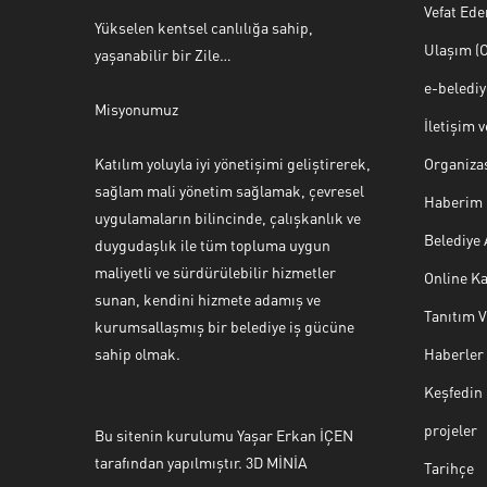
Vefat Ede
Yükselen kentsel canlılığa sahip,
Ulaşım (O
yaşanabilir bir Zile…
e-beledi
Misyonumuz
İletişim 
Katılım yoluyla iyi yönetişimi geliştirerek,
Organiza
sağlam mali yönetim sağlamak, çevresel
Haberim 
uygulamaların bilincinde, çalışkanlık ve
Belediye
duygudaşlık ile tüm topluma uygun
maliyetli ve sürdürülebilir hizmetler
Online Ka
sunan, kendini hizmete adamış ve
Tanıtım 
Halk Masası
kurumsallaşmış bir belediye iş gücüne
sahip olmak.
Haberler
Keşfedin
projeler
Bu sitenin kurulumu Yaşar Erkan İÇEN
Cevap Yaz
tarafından yapılmıştır. 3D MİNİA
Tarihçe