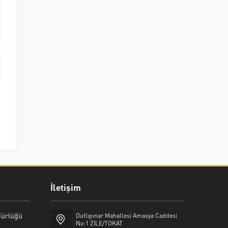
İletişim
üdürlüğü
Dutlıpınar Mahallesi Amasya Caddesi
No:1 ZİLE/TOKAT