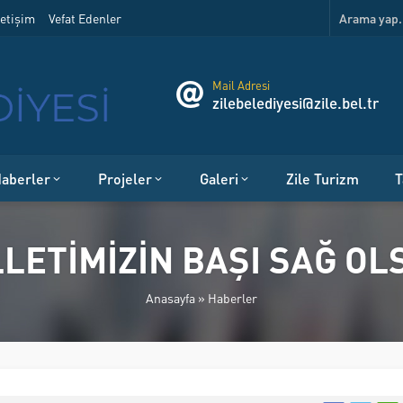
etişim
Vefat Edenler
Mail Adresi
zilebelediyesi@zile.bel.tr
aberler
Projeler
Galeri
Zile Turizm
T
LLETİMİZİN BAŞI SAĞ OL
Anasayfa
»
Haberler