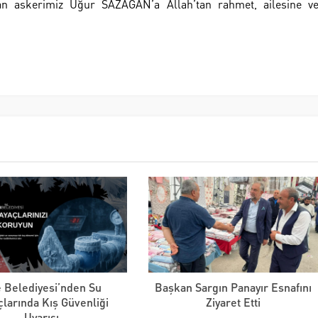
n askerimiz Uğur SAZAĞAN’a Allah’tan rahmet, ailesine v
e Belediyesi’nden Su
Başkan Sargın Panayır Esnafını
çlarında Kış Güvenliği
Ziyaret Etti
Uyarısı