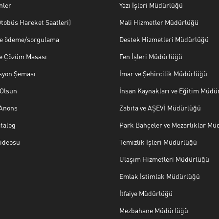
nler
Yazı İşleri Müdürlüğü
tobüs Hareket Saatleri)
Mali Hizmetler Müdürlüğü
ye ödeme/sorgulama
Destek Hizmetleri Müdürlüğü
ve Çözüm Masası
Fen İşleri Müdürlüğü
syon Şeması
İmar ve Şehircilik Müdürlüğü
Olsun
İnsan Kaynakları ve Eğitim Müdü
 Anons
Zabıta ve AŞEVİ Müdürlüğü
talog
Park Bahçeler ve Mezarlıklar Mü
Videosu
Temizlik İşleri Müdürlüğü
Ulaşım Hizmetleri Müdürlüğü
Emlak İstimlak Müdürlüğü
İtfaiye Müdürlüğü
Mezbahane Müdürlüğü