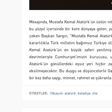
Mesajında, Mustafa Kemal Atatürk’ün üstün nitelik
bu yüzyıl içerisinde bir kere dünyaya gelen, 
çeken Başkan Sargın, “Mustafa Kemal Atatürk
kararlılıkla Türk milletini bağımsız Türkiye ül
Kemal Atatürk’ün en büyük zaferi yenilmiş 
devrimleriyle Cumhuriyet’imizin kurucusu
Atatürk’ün gönüllerdeki eşsiz yeri hiçbir 
eksilmeyecektir. Bu duygu ve düşüncelerle Gaz
bir kez daha saygı, minnet, rahmet ve şükranla
ETİKETLER:
10kasım
,
atatürk
,
belediye
,
zile