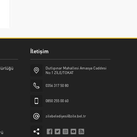
İletişim
üdürlüğü
Dutlıpınar Mahallesi Amasya Caddesi
No:1 ZİLE/TOKAT
0356 317 50 80
0850 255 00 60
zilebelediyesi@zile.bel.tr
rü