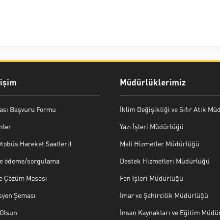
rişim
Müdürlüklerimiz
ası Başvuru Formu
İklim Değişikliği ve Sıfır Atık M
nler
Yazı İşleri Müdürlüğü
tobüs Hareket Saatleri)
Mali Hizmetler Müdürlüğü
ye ödeme/sorgulama
Destek Hizmetleri Müdürlüğü
ve Çözüm Masası
Fen İşleri Müdürlüğü
syon Şeması
İmar ve Şehircilik Müdürlüğü
Olsun
İnsan Kaynakları ve Eğitim Müdü