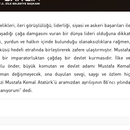
leri, ileri görüşlülüğü, liderliği, siyasi ve askeri başarıları il
yaşadığı çağa damgasını vuran bir dünya lideri olduğuna dikka
, yurdun ve halkın içinde bulunduğu olanaksızlıklara rağmen
küsü hedefi etrafında birleştirerek zafere ulaştırmıştır. Mustaf
bir imparatorluktan çağdaş bir devlet kurmasıdır. İlke v
, ulu önder, büyük komutan ve devlet adamı Mustafa Kema
zaman değişmeyecek, ona duyulan sevgi, saygı ve özlem hi
i Mustafa Kemal Atatürk’ü aramızdan ayrılışının 86’ncı yılınd
 anıyorum” dedi.