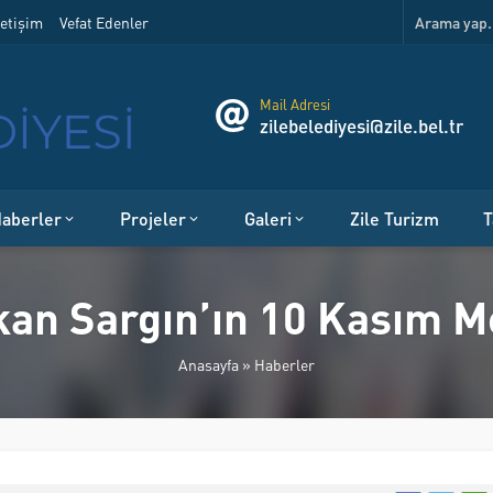
etişim
Vefat Edenler
Mail Adresi
zilebelediyesi@zile.bel.tr
aberler
Projeler
Galeri
Zile Turizm
T
an Sargın’ın 10 Kasım M
Anasayfa
»
Haberler