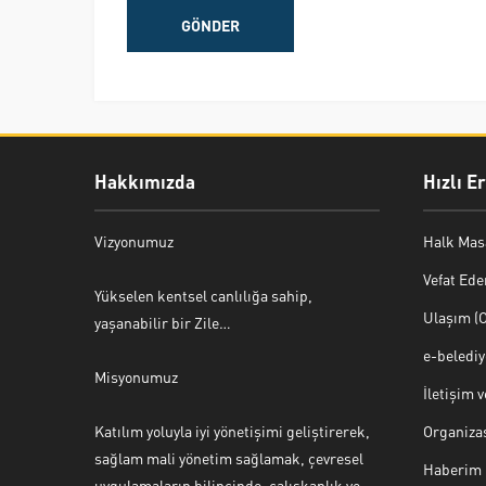
Hakkımızda
Hızlı E
Vizyonumuz
Halk Mas
Vefat Ede
Yükselen kentsel canlılığa sahip,
Ulaşım (O
yaşanabilir bir Zile…
e-beledi
Misyonumuz
İletişim 
Katılım yoluyla iyi yönetişimi geliştirerek,
Organiza
sağlam mali yönetim sağlamak, çevresel
Haberim 
uygulamaların bilincinde, çalışkanlık ve