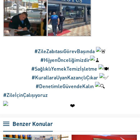
#ZileZabıtasıGörevBaşında
#HijyenÖnceliğimizdir
#SağlıklıYemekTemizİşletme
#KurallaraUyanKazançlıÇıkar
#DenetimleGüvendeKalın
#ZileİçinÇalışıyoruz
Benzer Konular