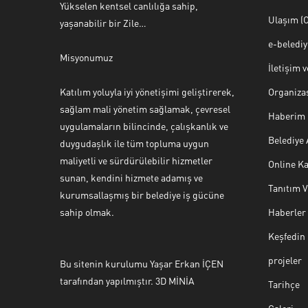
Yükselen kentsel canlılığa sahip,
Ulaşım (O
yaşanabilir bir Zile…
e-beledi
Misyonumuz
İletişim 
Katılım yoluyla iyi yönetişimi geliştirerek,
Organiza
sağlam mali yönetim sağlamak, çevresel
Haberim 
uygulamaların bilincinde, çalışkanlık ve
Belediye
duygudaşlık ile tüm topluma uygun
maliyetli ve sürdürülebilir hizmetler
Online Ka
sunan, kendini hizmete adamış ve
Tanıtım 
Halk Masası
kurumsallaşmış bir belediye iş gücüne
sahip olmak.
Haberler
Keşfedin
projeler
Bu sitenin kurulumu Yaşar Erkan İÇEN
Cevap Yaz
tarafından yapılmıştır. 3D MİNİA
Tarihçe