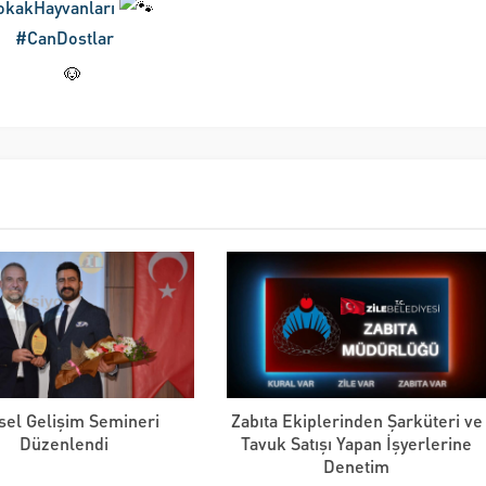
okakHayvanları
#CanDostlar
isel Gelişim Semineri
Zabıta Ekiplerinden Şarküteri ve
Düzenlendi
Tavuk Satışı Yapan İşyerlerine
Denetim