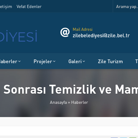
etişim
Vefat Edenler
Mail Adresi
zilebelediyesi@zile.bel.tr
aberler
Projeler
Galeri
Zile Turizm
T
ı Sonrası Temizlik ve Ma
Anasayfa
»
Haberler