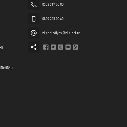
0356 317 50 80
0850 255 00 60
zilebelediyesi@zile.bel.tr
rü
dürlüğü