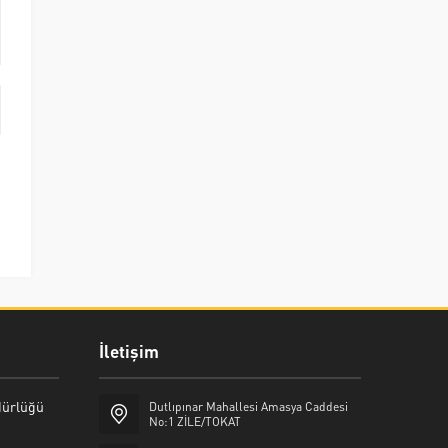
İletişim
üdürlüğü
Dutlıpınar Mahallesi Amasya Caddesi
No:1 ZİLE/TOKAT