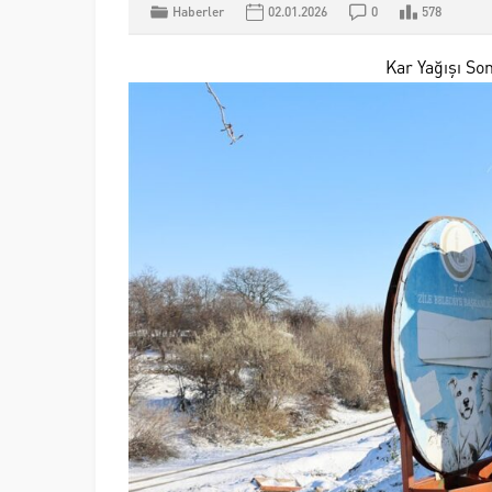
Haberler
02.01.2026
0
578
Kar Yağışı So