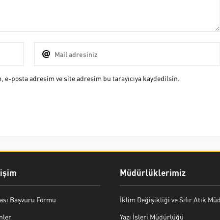
 e-posta adresim ve site adresim bu tarayıcıya kaydedilsin.
rişim
Müdürlüklerimiz
ası Başvuru Formu
İklim Değişikliği ve Sıfır Atık M
nler
Yazı İşleri Müdürlüğü