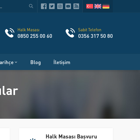
Halk Masası
Sabit Telefon
0850 255 00 60
0356 317 50 80
arihçe
Blog
İletişim
ular
Halk Masası Başvuru