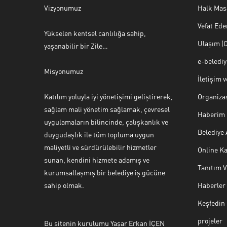
Vizyonumuz
Halk Mas
Vefat Ede
Yükselen kentsel canlılığa sahip,
Ulaşım (O
yaşanabilir bir Zile…
e-beledi
Misyonumuz
İletişim 
Katılım yoluyla iyi yönetişimi geliştirerek,
Organiza
sağlam mali yönetim sağlamak, çevresel
Haberim 
uygulamaların bilincinde, çalışkanlık ve
Belediye
duygudaşlık ile tüm topluma uygun
maliyetli ve sürdürülebilir hizmetler
Online Ka
sunan, kendini hizmete adamış ve
Tanıtım 
Halk Masası
kurumsallaşmış bir belediye iş gücüne
sahip olmak.
Haberler
Keşfedin
projeler
Bu sitenin kurulumu Yaşar Erkan İÇEN