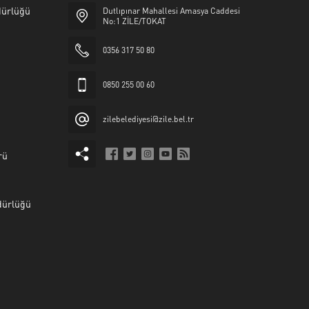
üdürlüğü
Dutlıpınar Mahallesi Amasya Caddesi
No:1 ZİLE/TOKAT
0356 317 50 80
0850 255 00 60
zilebelediyesi@zile.bel.tr
rü
dürlüğü