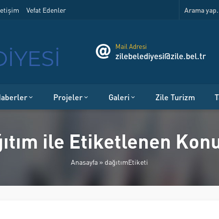
etişim
Vefat Edenler
Mail Adresi
zilebelediyesi@zile.bel.tr
aberler
Projeler
Galeri
Zile Turizm
T
ıtım ile Etiketlenen Kon
Anasayfa
»
dağıtımEtiketi