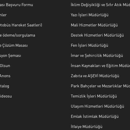
ası Başvuru Formu
İklim Değişikliği ve Sıfır Atık M
nler
Yazı İşleri Müdürlüğü
tobüs Hareket Saatleri)
Mali Hizmetler Müdürlüğü
ye ödeme/sorgulama
Destek Hizmetleri Müdürlüğü
ve Çözüm Masası
Fen İşleri Müdürlüğü
syon Şeması
İmar ve Şehircilik Müdürlüğü
Olsun
İnsan Kaynakları ve Eğitim Müdü
 Anons
Zabıta ve AŞEVİ Müdürlüğü
talog
Park Bahçeler ve Mezarlıklar Mü
Videosu
Temizlik İşleri Müdürlüğü
Ulaşım Hizmetleri Müdürlüğü
Emlak İstimlak Müdürlüğü
İtfaiye Müdürlüğü