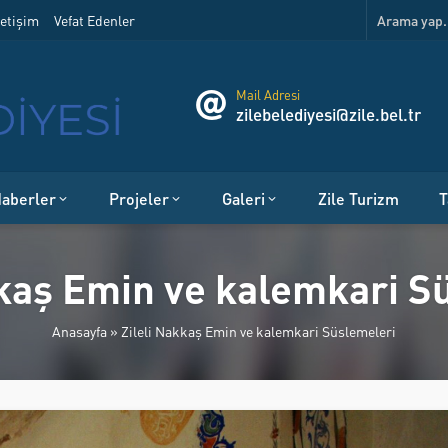
etişim
Vefat Edenler
Mail Adresi
zilebelediyesi@zile.bel.tr
aberler
Projeler
Galeri
Zile Turizm
T
kkaş Emin ve kalemkari S
Anasayfa
»
Zileli Nakkaş Emin ve kalemkari Süslemeleri