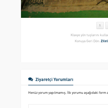
1
Klavye yön tuşlarını kull
Konuya Geri Dön:
Zile
Ziyaretçi Yorumları
Henüz yorum yapılmamış. İlk yorumu aşağıdaki form ara