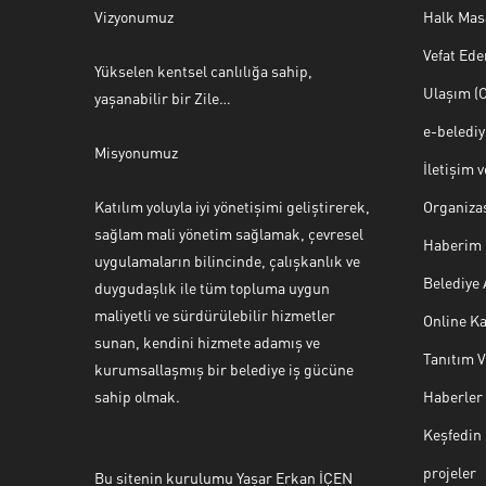
Vizyonumuz
Halk Mas
Vefat Ede
Yükselen kentsel canlılığa sahip,
Ulaşım (O
yaşanabilir bir Zile…
e-beledi
Misyonumuz
İletişim 
Katılım yoluyla iyi yönetişimi geliştirerek,
Organiza
sağlam mali yönetim sağlamak, çevresel
Haberim 
uygulamaların bilincinde, çalışkanlık ve
Belediye
duygudaşlık ile tüm topluma uygun
maliyetli ve sürdürülebilir hizmetler
Online Ka
sunan, kendini hizmete adamış ve
Tanıtım 
Halk Masası
kurumsallaşmış bir belediye iş gücüne
sahip olmak.
Haberler
Keşfedin
projeler
Bu sitenin kurulumu Yaşar Erkan İÇEN