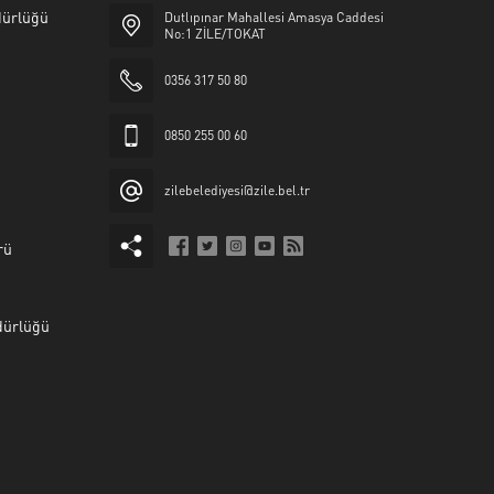
üdürlüğü
Dutlıpınar Mahallesi Amasya Caddesi
No:1 ZİLE/TOKAT
0356 317 50 80
0850 255 00 60
zilebelediyesi@zile.bel.tr
rü
dürlüğü