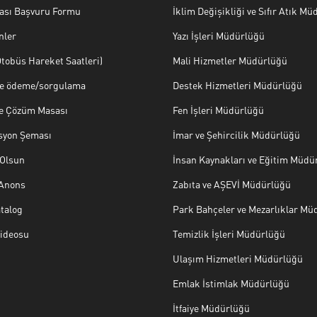
ası Başvuru Formu
İklim Değişikliği ve Sıfır Atık M
nler
Yazı İşleri Müdürlüğü
tobüs Hareket Saatleri)
Mali Hizmetler Müdürlüğü
ye ödeme/sorgulama
Destek Hizmetleri Müdürlüğü
ve Çözüm Masası
Fen İşleri Müdürlüğü
syon Şeması
İmar ve Şehircilik Müdürlüğü
Olsun
İnsan Kaynakları ve Eğitim Müdü
 Anons
Zabıta ve AŞEVİ Müdürlüğü
talog
Park Bahçeler ve Mezarlıklar Mü
Videosu
Temizlik İşleri Müdürlüğü
Ulaşım Hizmetleri Müdürlüğü
Emlak İstimlak Müdürlüğü
İtfaiye Müdürlüğü