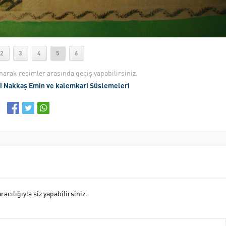
2
3
4
5
6
anarak resimler arasında geçiş yapabilirsiniz.
li Nakkaş Emin ve kalemkari Süslemeleri
cılığıyla siz yapabilirsiniz.