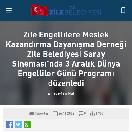
Zile Engellilere Meslek
Kazandırma Dayanışma Derneği
Zile Belediyesi Saray
Sineması’nda 3 Aralık Dünya
Engelliler Günü Programı
düzenledi
Anasayfa
»
Haberler
Haberler
26.11.2022
0
1.763