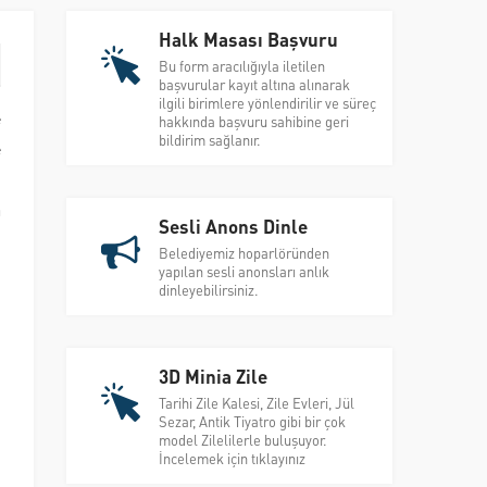
Halk Masası Başvuru
Bu form aracılığıyla iletilen
başvurular kayıt altına alınarak
ilgili birimlere yönlendirilir ve süreç
e
hakkında başvuru sahibine geri
bildirim sağlanır.
e
i
a
Sesli Anons Dinle
n
Belediyemiz hoparlöründen
yapılan sesli anonsları anlık
dinleyebilirsiniz.
u
m
3D Minia Zile
Tarihi Zile Kalesi, Zile Evleri, Jül
Sezar, Antik Tiyatro gibi bir çok
model Zilelilerle buluşuyor.
n
İncelemek için tıklayınız