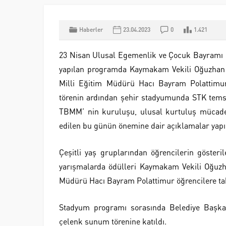
Haberler
23.04.2023
0
1.421
23 Nisan Ulusal Egemenlik ve Çocuk Bayramı 
yapılan programda Kaymakam Vekili Oğuzhan Ö
Milli Eğitim Müdürü Hacı Bayram Polattimur
törenin ardından şehir stadyumunda STK temsi
TBMM’ nin kuruluşu, ulusal kurtuluş mücade
edilen bu günün önemine dair açıklamalar yapıl
Çeşitli yaş gruplarından öğrencilerin gösteri
yarışmalarda ödülleri Kaymakam Vekili Oğuzha
Müdürü Hacı Bayram Polattimur öğrencilere tak
Stadyum programı sorasında Belediye Başkan
çelenk sunum törenine katıldı.