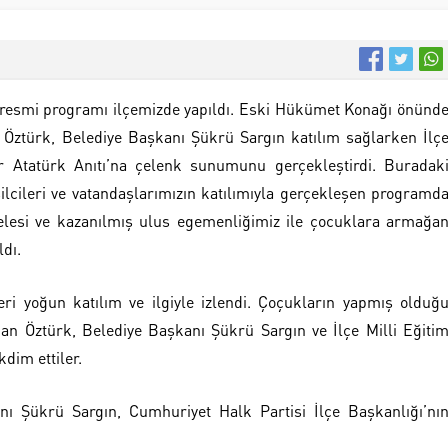
resmi programı ilçemizde yapıldı. Eski Hükümet Konağı önünd
ztürk, Belediye Başkanı Şükrü Sargın katılım sağlarken İlç
 Atatürk Anıtı’na çelenk sunumunu gerçekleştirdi. Buradak
lcileri ve vatandaşlarımızın katılımıyla gerçekleşen programd
lesi ve kazanılmış ulus egemenliğimiz ile çocuklara armağa
dı.
leri yoğun katılım ve ilgiyle izlendi. Çoçukların yapmış olduğ
n Öztürk, Belediye Başkanı Şükrü Sargın ve İlçe Milli Eğiti
dim ettiler.
ı Şükrü Sargın, Cumhuriyet Halk Partisi İlçe Başkanlığı’nı