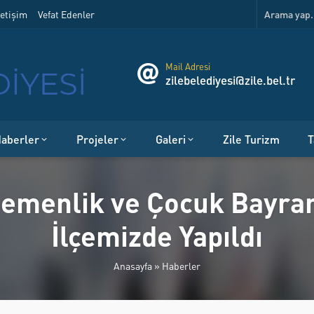
etişim
Vefat Edenler
Mail Adresi
zilebelediyesi@zile.bel.tr
aberler
Projeler
Galeri
Zile Turizm
T
gemenlik ve Çocuk Bayr
İlçemizde Yapıldı
Anasayfa
»
Haberler