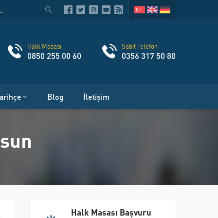
Halk Masası
Sabit Telefon
0850 255 00 60
0356 317 50 80
arihçe
Blog
İletişim
lsun
Halk Masası Başvuru