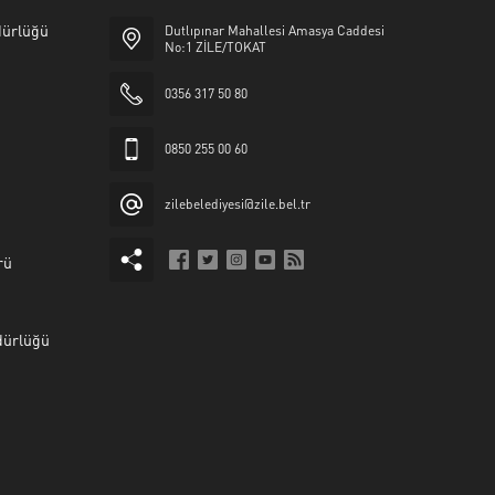
üdürlüğü
Dutlıpınar Mahallesi Amasya Caddesi
No:1 ZİLE/TOKAT
0356 317 50 80
0850 255 00 60
zilebelediyesi@zile.bel.tr
rü
dürlüğü