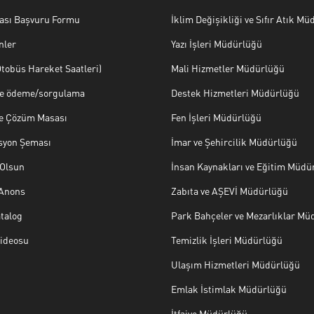
ası Başvuru Formu
İklim Değişikliği ve Sıfır Atık M
nler
Yazı İşleri Müdürlüğü
tobüs Hareket Saatleri)
Mali Hizmetler Müdürlüğü
ye ödeme/sorgulama
Destek Hizmetleri Müdürlüğü
ve Çözüm Masası
Fen İşleri Müdürlüğü
syon Şeması
İmar ve Şehircilik Müdürlüğü
Olsun
İnsan Kaynakları ve Eğitim Müdü
 Anons
Zabıta ve AŞEVİ Müdürlüğü
talog
Park Bahçeler ve Mezarlıklar Mü
Videosu
Temizlik İşleri Müdürlüğü
Ulaşım Hizmetleri Müdürlüğü
Emlak İstimlak Müdürlüğü
İtfaiye Müdürlüğü