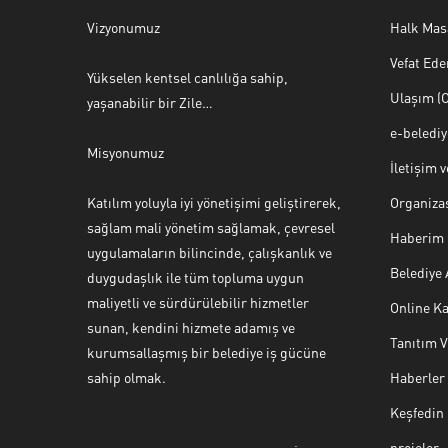
Vizyonumuz
Halk Mas
Vefat Ede
Yükselen kentsel canlılığa sahip,
Ulaşım (O
yaşanabilir bir Zile…
e-beledi
Misyonumuz
İletişim 
Katılım yoluyla iyi yönetişimi geliştirerek,
Organiza
sağlam mali yönetim sağlamak, çevresel
Haberim 
uygulamaların bilincinde, çalışkanlık ve
Belediye
duygudaşlık ile tüm topluma uygun
maliyetli ve sürdürülebilir hizmetler
Online Ka
sunan, kendini hizmete adamış ve
Tanıtım 
Halk Masası
kurumsallaşmış bir belediye iş gücüne
sahip olmak.
Haberler
Keşfedin
projeler