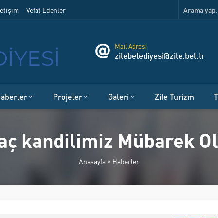
etişim
Vefat Edenler
Mail Adresi
zilebelediyesi@zile.bel.tr
aberler
Projeler
Galeri
Zile Turizm
T
aç kandilimiz Mübarek O
Anasayfa
»
Haberler