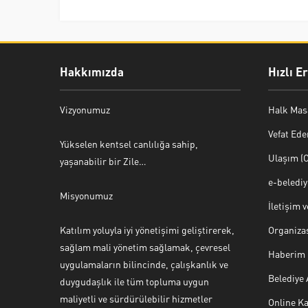
Hakkımızda
Hızlı E
Vizyonumuz
Halk Mas
Vefat Ede
Yükselen kentsel canlılığa sahip,
Ulaşım (O
yaşanabilir bir Zile…
e-beledi
Misyonumuz
İletişim 
Katılım yoluyla iyi yönetişimi geliştirerek,
Organiza
sağlam mali yönetim sağlamak, çevresel
Haberim 
uygulamaların bilincinde, çalışkanlık ve
Belediye
duygudaşlık ile tüm topluma uygun
maliyetli ve sürdürülebilir hizmetler
Online Ka