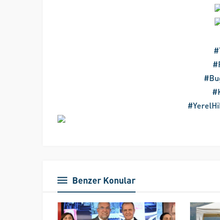
#
#
#Bu
#K
#YerelHi
Benzer Konular