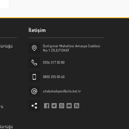
İletişim
üdürlüğü
Dutlıpınar Mahallesi Amasya Caddesi
No:1 ZİLE/TOKAT
0356 317 50 80
0850 255 00 60
zilebelediyesi@zile.bel.tr
rü
dürlüğü