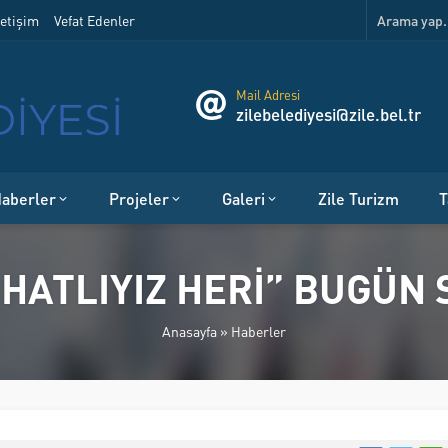
etişim
Vefat Edenler
Mail Adresi
zilebelediyesi@zile.bel.tr
aberler
Projeler
Galeri
Zile Turizm
T
OHATLIYIZ HERİ” BUGÜN 
Anasayfa
»
Haberler