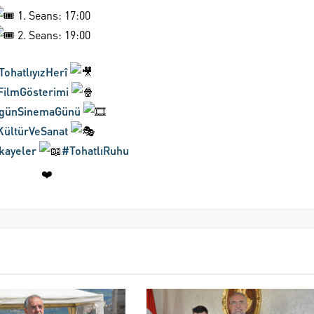
1. Seans: 17:00
2. Seans: 19:00
TohatlıyızHerî
FilmGösterimi
günSinemaGünü
ültürVeSanat
kayeler
#TohatlıRuhu