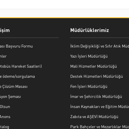
rişim
Müdürlüklerimiz
ası Başvuru Formu
İklim Değişikliği ve Sıfır Atık M
nler
Yazı İşleri Müdürlüğü
tobüs Hareket Saatleri)
Mali Hizmetler Müdürlüğü
ye ödeme/sorgulama
Destek Hizmetleri Müdürlüğü
ve Çözüm Masası
Fen İşleri Müdürlüğü
syon Şeması
İmar ve Şehircilik Müdürlüğü
Olsun
İnsan Kaynakları ve Eğitim Müdü
 Anons
Zabıta ve AŞEVİ Müdürlüğü
talog
Park Bahçeler ve Mezarlıklar Mü