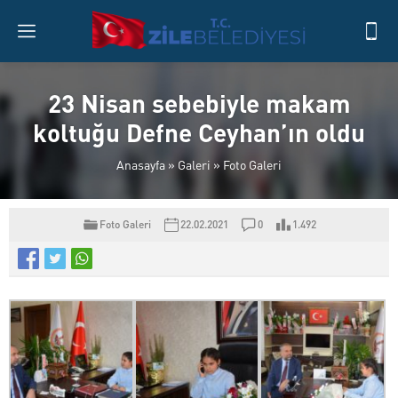
23 Nisan sebebiyle makam
koltuğu Defne Ceyhan’ın oldu
Anasayfa
»
Galeri
»
Foto Galeri
Foto Galeri
22.02.2021
0
1.492