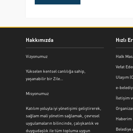
Hakkımızda
Hızlı E
Vizyonumuz
Halk Mas
Vefat Ede
Yükselen kentsel canlılığa sahip,
Ulaşım (O
yaşanabilir bir Zile…
e-beledi
Misyonumuz
İletişim 
Katılım yoluyla iyi yönetişimi geliştirerek,
Organiza
sağlam mali yönetim sağlamak, çevresel
Haberim 
uygulamaların bilincinde, çalışkanlık ve
Belediye
duygudaşlık ile tüm topluma uygun