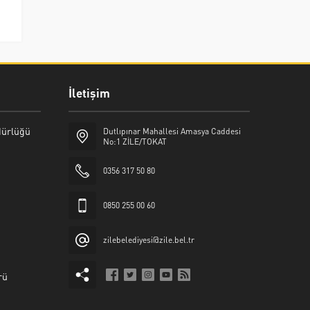
İletişim
üdürlüğü
Dutlıpınar Mahallesi Amasya Caddesi
No:1 ZİLE/TOKAT
0356 317 50 80
0850 255 00 60
zilebelediyesi@zile.bel.tr
rü