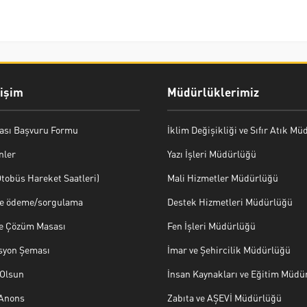
rişim
Müdürlüklerimiz
ası Başvuru Formu
İklim Değişikliği ve Sıfır Atık M
nler
Yazı İşleri Müdürlüğü
tobüs Hareket Saatleri)
Mali Hizmetler Müdürlüğü
ye ödeme/sorgulama
Destek Hizmetleri Müdürlüğü
ve Çözüm Masası
Fen İşleri Müdürlüğü
syon Şeması
İmar ve Şehircilik Müdürlüğü
Olsun
İnsan Kaynakları ve Eğitim Müdü
 Anons
Zabıta ve AŞEVİ Müdürlüğü