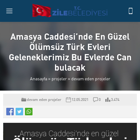
Amasya Caddesi’nde En Güzel
Ölümsüz Türk Evleri
Geleneklerimiz Bu Evlerde Can
bulacak
Anasayfa
»
projeler
»
devam eden projeler
devam eden projeler
12.05.2021
0
3.474