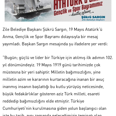
Zile Belediye Başkanı Şükrü Sargın, 19 Mayıs Atatürk’ü
Anma, Gençlik ve Spor Bayramı dolayısıyla bir mesaj
yayımladı. Başkan Sargın mesajında şu ifadelere yer verdi:
“Bugün; güçlü ve lider bir Türkiye için atılmış ilk adımın 102.
yıl dönümündeyiz. 19 Mayıs 1919 günü tarihimizde çok
müstesna bir yeri sahiptir. Milletin bağımsızlığını, yine
milletin azim ve kararının kurtaracağına inanan bir avuç
inanmış insanın başlattığı bu kutlu yürüyüş neticesinde,
büyük fedakârlıklar gösteren aziz Türk milleti, esareti
reddedip bağımsızlığını elde etmiştir. Türkiye
Cumhuriyeti’nin kurulmasına giden yolun başlangıcı olan
işte bu tarih, aynı zamanda geleceğimizin teminatı olan