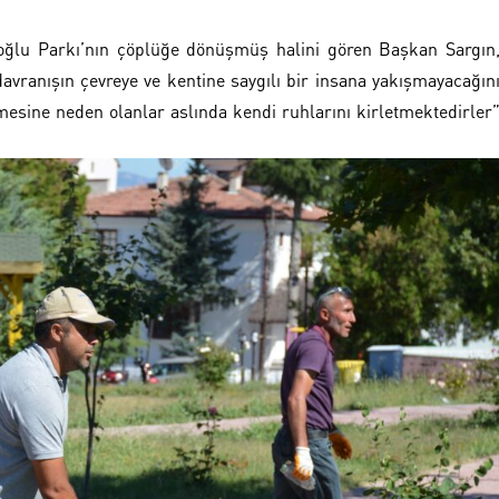
cıoğlu Parkı’nın çöplüğe dönüşmüş halini gören Başkan Sargın
davranışın çevreye ve kentine saygılı bir insana yakışmayacağın
lmesine neden olanlar aslında kendi ruhlarını kirletmektedirler