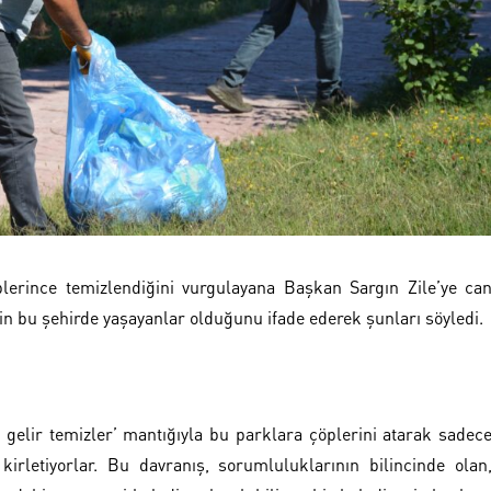
iplerince temizlendiğini vurgulayana Başkan Sargın Zile’ye ca
in bu şehirde yaşayanlar olduğunu ifade ederek şunları söyledi.
e gelir temizler’ mantığıyla bu parklara çöplerini atarak sadec
 kirletiyorlar. Bu davranış, sorumluluklarının bilincinde olan