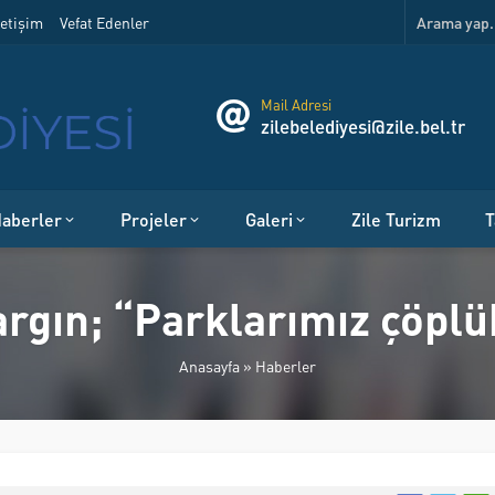
etişim
Vefat Edenler
Mail Adresi
zilebelediyesi@zile.bel.tr
aberler
Projeler
Galeri
Zile Turizm
T
rgın; “Parklarımız çöplük
Anasayfa
»
Haberler