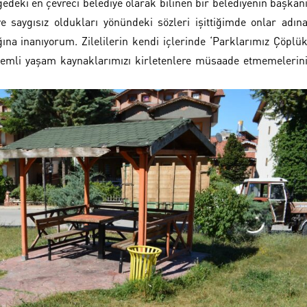
edeki en çevreci belediye olarak bilinen bir belediyenin başkan
ve saygısız oldukları yönündeki sözleri işittiğimde onlar adın
ına inanıyorum. Zilelilerin kendi içlerinde ‘Parklarımız Çöplü
nemli yaşam kaynaklarımızı kirletenlere müsaade etmemelerin