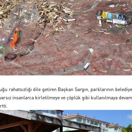
ğu rahatsızlığı dile getiren Başkan Sargın, parklarının belediy
arsız insanlarca kirletilmeye ve çöplük gibi kullanılmaya deva
tti.