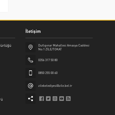
İletişim
üdürlüğü
Dutlıpınar Mahallesi Amasya Caddesi
No:1 ZİLE/TOKAT
0356 317 50 80
0850 255 00 60
zilebelediyesi@zile.bel.tr
rü