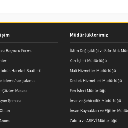
rişim
Müdürlüklerimiz
ası Başvuru Formu
İklim Değişikliği ve Sıfır Atık M
nler
Yazı İşleri Müdürlüğü
tobüs Hareket Saatleri)
Mali Hizmetler Müdürlüğü
ye ödeme/sorgulama
Destek Hizmetleri Müdürlüğü
ve Çözüm Masası
Fen İşleri Müdürlüğü
syon Şeması
İmar ve Şehircilik Müdürlüğü
Olsun
İnsan Kaynakları ve Eğitim Müdü
 Anons
Zabıta ve AŞEVİ Müdürlüğü