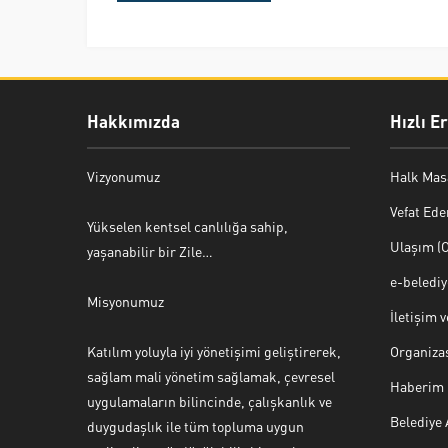
Hakkımızda
Hızlı E
Vizyonumuz
Halk Mas
Vefat Ede
Yükselen kentsel canlılığa sahip,
Ulaşım (O
yaşanabilir bir Zile…
e-beledi
Misyonumuz
İletişim 
Katılım yoluyla iyi yönetişimi geliştirerek,
Organiza
sağlam mali yönetim sağlamak, çevresel
Haberim 
uygulamaların bilincinde, çalışkanlık ve
Belediye
duygudaşlık ile tüm topluma uygun