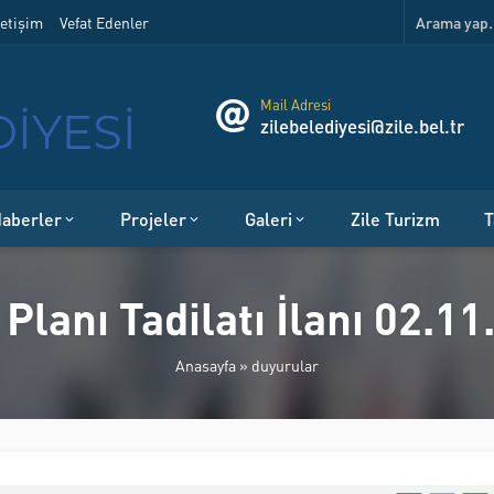
etişim
Vefat Edenler
Mail Adresi
zilebelediyesi@zile.bel.tr
aberler
Projeler
Galeri
Zile Turizm
T
Planı Tadilatı İlanı 02.1
Anasayfa
»
duyurular