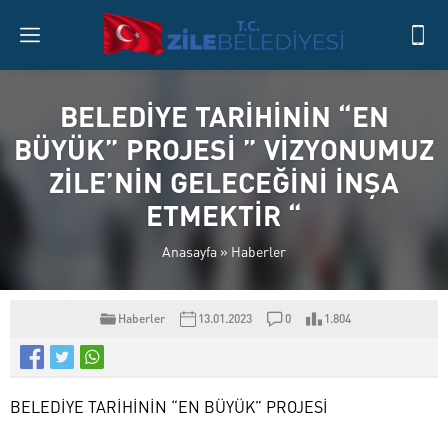
BELEDİYE TARİHİNİN “EN
BÜYÜK” PROJESİ ” VİZYONUMUZ
ZİLE’NİN GELECEĞİNİ İNŞA
ETMEKTİR “
Anasayfa
»
Haberler
Haberler
13.01.2023
0
1.804
BELEDİYE TARİHİNİN “EN BÜYÜK” PROJESİ