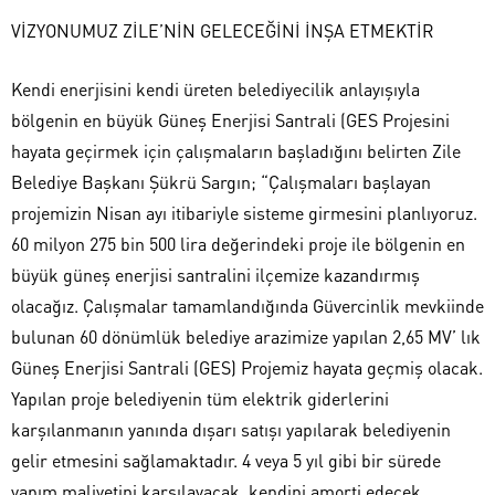
VİZYONUMUZ ZİLE’NİN GELECEĞİNİ İNŞA ETMEKTİR
Kendi enerjisini kendi üreten belediyecilik anlayışıyla
bölgenin en büyük Güneş Enerjisi Santrali (GES Projesini
hayata geçirmek için çalışmaların başladığını belirten Zile
Belediye Başkanı Şükrü Sargın; “Çalışmaları başlayan
projemizin Nisan ayı itibariyle sisteme girmesini planlıyoruz.
60 milyon 275 bin 500 lira değerindeki proje ile bölgenin en
büyük güneş enerjisi santralini ilçemize kazandırmış
olacağız. Çalışmalar tamamlandığında Güvercinlik mevkiinde
bulunan 60 dönümlük belediye arazimize yapılan 2,65 MV’ lık
Güneş Enerjisi Santrali (GES) Projemiz hayata geçmiş olacak.
Yapılan proje belediyenin tüm elektrik giderlerini
karşılanmanın yanında dışarı satışı yapılarak belediyenin
gelir etmesini sağlamaktadır. 4 veya 5 yıl gibi bir sürede
yapım maliyetini karşılayacak, kendini amorti edecek