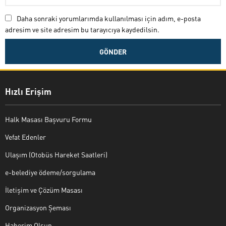
Daha sonraki yorumlarımda kullanılması için adım, e-posta
adresim ve site adresim bu tarayıcıya kaydedilsin.
Hızlı Erişim
Halk Masası Başvuru Formu
Vefat Edenler
Ulaşım (Otobüs Hareket Saatleri)
e-belediye ödeme/sorgulama
İletişim ve Çözüm Masası
Organizasyon Şeması
Haberim Olsun