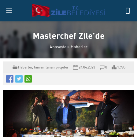
Masterchef Zile’de
Anasayfa
»
Haberler
Haberler
,
tamamlanan projeler
24.04.2023
0
1.985