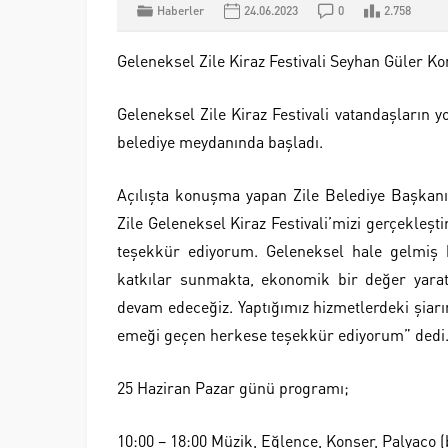
Haberler
24.06.2023
0
2.758
Geleneksel Zile Kiraz Festivali Seyhan Güler Ko
Geleneksel Zile Kiraz Festivali vatandaşların 
belediye meydanında başladı.
Açılışta konuşma yapan Zile Belediye Başkanı
Zile Geleneksel Kiraz Festivali’mizi gerçekleş
teşekkür ediyorum. Geleneksel hale gelmiş b
katkılar sunmakta, ekonomik bir değer yaratm
devam edeceğiz. Yaptığımız hizmetlerdeki şiarı
emeği geçen herkese teşekkür ediyorum” dedi
25 Haziran Pazar günü programı;
10:00 – 18:00 Müzik, Eğlence, Konser, Palyaço (