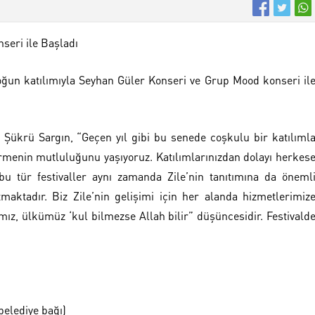
nseri ile Başladı
yoğun katılımıyla Seyhan Güler Konseri ve Grup Mood konseri il
 Şükrü Sargın, “Geçen yıl gibi bu senede coşkulu bir katılıml
tirmenin mutluluğunu yaşıyoruz. Katılımlarınızdan dolayı herkes
u tür festivaller aynı zamanda Zile’nin tanıtımına da öneml
aktadır. Biz Zile’nin gelişimi için her alanda hizmetlerimiz
mız, ülkümüz ‘kul bilmezse Allah bilir” düşüncesidir. Festivald
.
belediye bağı)