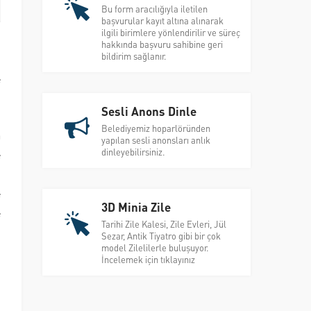
Bu form aracılığıyla iletilen
başvurular kayıt altına alınarak
ilgili birimlere yönlendirilir ve süreç
hakkında başvuru sahibine geri
bildirim sağlanır.
e
Sesli Anons Dinle
Belediyemiz hoparlöründen
a
yapılan sesli anonsları anlık
dinleyebilirsiniz.
e
i
e
3D Minia Zile
e
Tarihi Zile Kalesi, Zile Evleri, Jül
Sezar, Antik Tiyatro gibi bir çok
model Zilelilerle buluşuyor.
İncelemek için tıklayınız