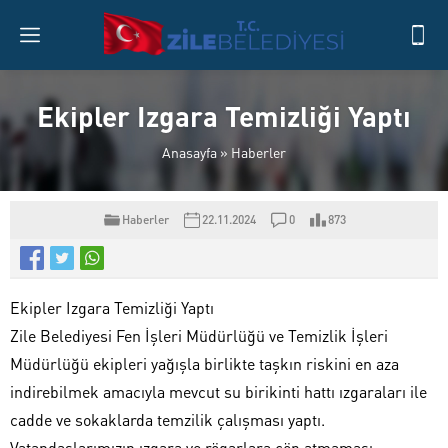
Ekipler Izgara Temizliği Yaptı
Anasayfa
»
Haberler
Haberler
22.11.2024
0
873
Ekipler Izgara Temizliği Yaptı
Zile Belediyesi Fen İşleri Müdürlüğü ve Temizlik İşleri
Müdürlüğü ekipleri yağışla birlikte taşkın riskini en aza
indirebilmek amacıyla mevcut su birikinti hattı ızgaraları ile
cadde ve sokaklarda temzilik çalışması yaptı.
Vatandaşlarımızın ızgara ve rögarlara çöp atmaması