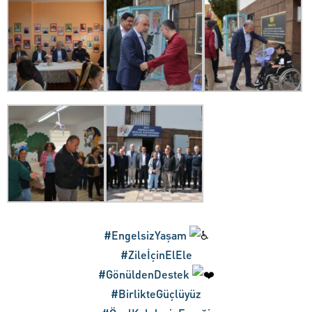
#EngelsizYaşam
#ZileİçinElEle
#GönüldenDestek
#BirlikteGüçlüyüz