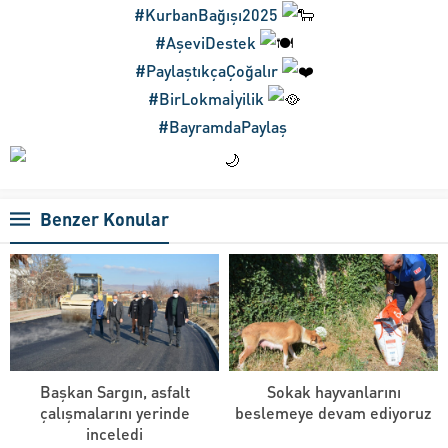
#KurbanBağışı2025
#AşeviDestek
#PaylaştıkçaÇoğalır
#BirLokmaİyilik
#BayramdaPaylaş
Benzer Konular
Başkan Sargın, asfalt
Sokak hayvanlarını
çalışmalarını yerinde
beslemeye devam ediyoruz
inceledi