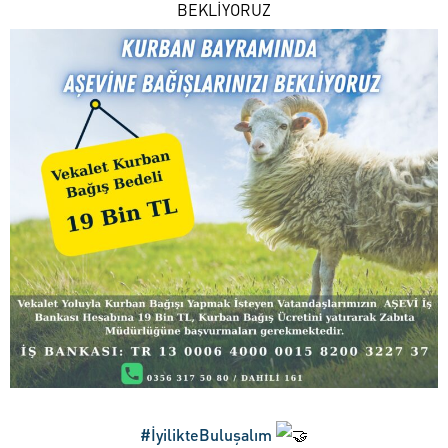
BEKLİYORUZ
#İyilikteBuluşalım