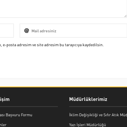
 e-posta adresim ve site adresim bu tarayıcıya kaydedilsin.
rişim
Müdürlüklerimiz
ası Başvuru Formu
İklim Değişikliği ve Sıfır Atık M
nler
Yazı İşleri Müdürlüğü