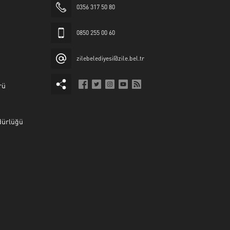
0356 317 50 80
0850 255 00 60
zilebelediyesi@zile.bel.tr
rü
dürlüğü