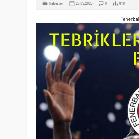
Haberler
25.05.2025
0
818
Fenerbah