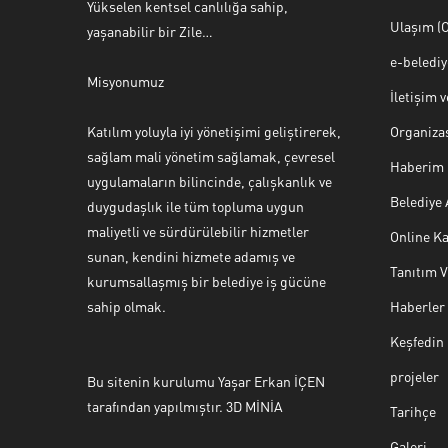
Yükselen kentsel canlılığa sahip,
Ulaşım (O
yaşanabilir bir Zile…
e-beledi
Misyonumuz
İletişim 
Katılım yoluyla iyi yönetişimi geliştirerek,
Organiza
sağlam mali yönetim sağlamak, çevresel
Haberim 
uygulamaların bilincinde, çalışkanlık ve
Belediye
duygudaşlık ile tüm topluma uygun
maliyetli ve sürdürülebilir hizmetler
Online Ka
sunan, kendini hizmete adamış ve
Tanıtım 
Halk Masası
kurumsallaşmış bir belediye iş gücüne
sahip olmak.
Haberler
Keşfedin
projeler
Bu sitenin kurulumu Yaşar Erkan İÇEN
Cevap Yaz
tarafından yapılmıştır. 3D MİNİA
Tarihçe
Galeri