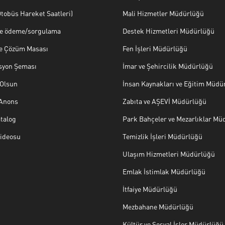
tobüs Hareket Saatleri)
Mali Hizmetler Müdürlüğü
ye ödeme/sorgulama
Destek Hizmetleri Müdürlüğü
ve Çözüm Masası
Fen İşleri Müdürlüğü
syon Şeması
İmar ve Şehircilik Müdürlüğü
Olsun
İnsan Kaynakları ve Eğitim Müdü
 Anons
Zabıta ve AŞEVİ Müdürlüğü
talog
Park Bahçeler ve Mezarlıklar Mü
Videosu
Temizlik İşleri Müdürlüğü
Ulaşım Hizmetleri Müdürlüğü
Emlak İstimlak Müdürlüğü
İtfaiye Müdürlüğü
Mezbahane Müdürlüğü
Kültür ve Sosyal İşler Müdürlüğü