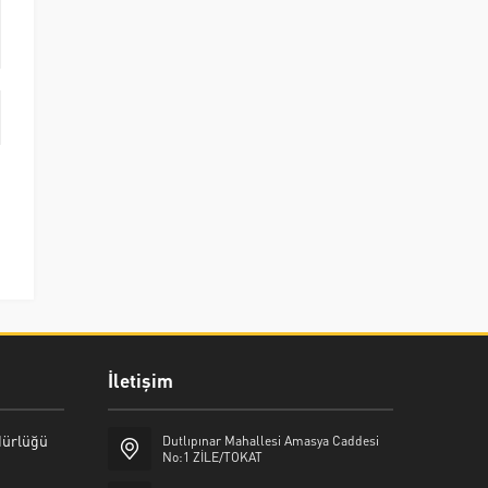
İletişim
üdürlüğü
Dutlıpınar Mahallesi Amasya Caddesi
No:1 ZİLE/TOKAT