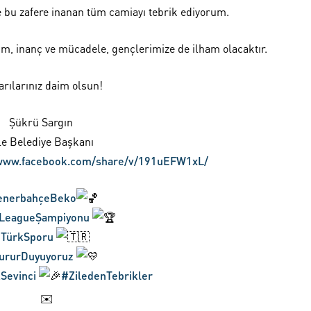
e bu zafere inanan tüm camiayı tebrik ediyorum.
m, inanç ve mücadele, gençlerimize de ilham olacaktır.
rılarınız daim olsun!
Şükrü Sargın
le Belediye Başkanı
/www.facebook.com/share/v/191uEFW1xL/
enerbahçeBeko
LeagueŞampiyonu
TürkSporu
ururDuyuyoruz
Sevinci
#ZiledenTebrikler