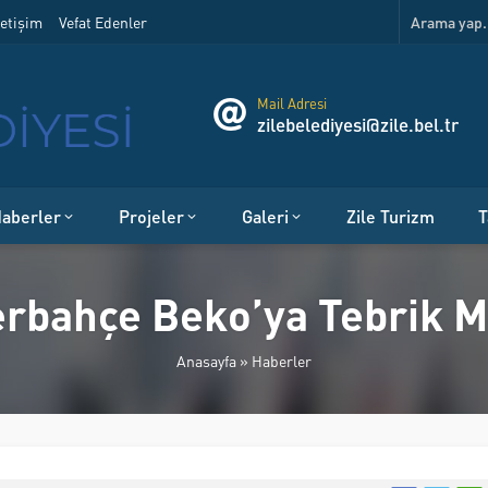
etişim
Vefat Edenler
Mail Adresi
zilebelediyesi@zile.bel.tr
aberler
Projeler
Galeri
Zile Turizm
T
rbahçe Beko’ya Tebrik M
Anasayfa
»
Haberler