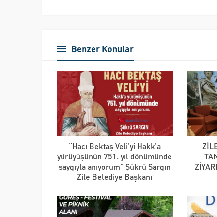
Benzer Konular
“Hacı Bektaş Veli’yi Hakk’a
ZİL
yürüyüşünün 751. yıl dönümünde
TA
saygıyla anıyorum” Şükrü Sargın
ZİYAR
Zile Belediye Başkanı