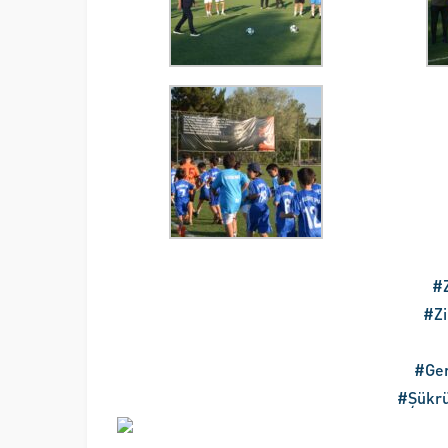
#Z
#Zi
#Gen
#Şükrü