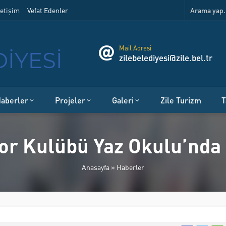
etişim
Vefat Edenler
Mail Adresi
zilebelediyesi@zile.bel.tr
aberler
Projeler
Galeri
Zile Turizm
T
por Kulübü Yaz Okulu’nd
Anasayfa
»
Haberler