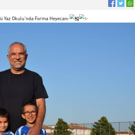
bü Yaz Okulu’nda Forma Heyecanı