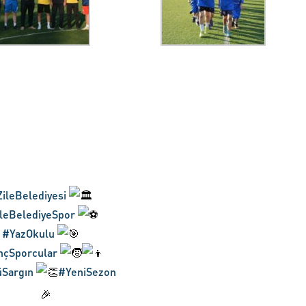
ileBelediyesi
leBelediyeSpor
#YazOkulu
çSporcular
Sargın
#YeniSezon