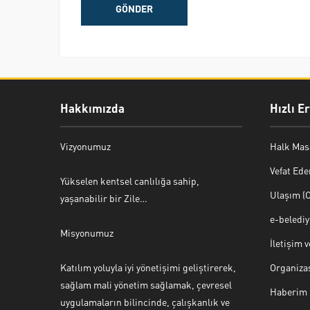
Hakkımızda
Hızlı E
Vizyonumuz
Halk Mas
Vefat Ede
Yükselen kentsel canlılığa sahip,
Ulaşım (O
yaşanabilir bir Zile…
e-beledi
Misyonumuz
İletişim 
Katılım yoluyla iyi yönetişimi geliştirerek,
Organiza
sağlam mali yönetim sağlamak, çevresel
Haberim 
uygulamaların bilincinde, çalışkanlık ve