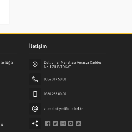
İletişim
üdürlüğü
Dutlıpınar Mahallesi Amasya Caddesi
No:1 ZİLE/TOKAT
0356 317 50 80
0850 255 00 60
zilebelediyesi@zile.bel.tr
rü