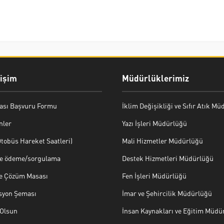
rişim
Müdürlüklerimiz
ası Başvuru Formu
İklim Değişikliği ve Sıfır Atık M
nler
Yazı İşleri Müdürlüğü
tobüs Hareket Saatleri)
Mali Hizmetler Müdürlüğü
ye ödeme/sorgulama
Destek Hizmetleri Müdürlüğü
ve Çözüm Masası
Fen İşleri Müdürlüğü
syon Şeması
İmar ve Şehircilik Müdürlüğü
Olsun
İnsan Kaynakları ve Eğitim Müdü