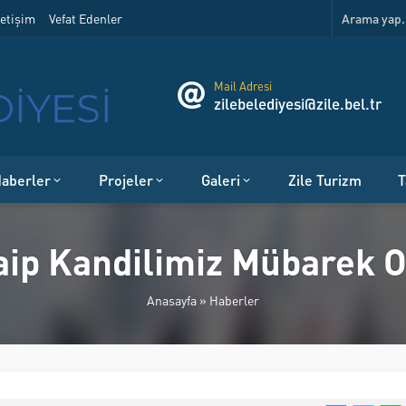
etişim
Vefat Edenler
Mail Adresi
zilebelediyesi@zile.bel.tr
aberler
Projeler
Galeri
Zile Turizm
T
ip Kandilimiz Mübarek 
Anasayfa
»
Haberler