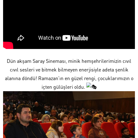
​Dün akşam Saray Sineması, minik hemşehrilerimizin cıvıl
cıvıl sesleri ve bitmek bilmeyen enerjisiyle adeta şenlik
alanına döndü! Ramazan’ın en güzel rengi, çocuklarımızın o
içten gülüşleri oldu.