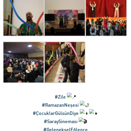
#Zile
#RamazanNeşesi
#ÇocuklarGülsünDiye
#SaraySineması
#GelenekselEğlence