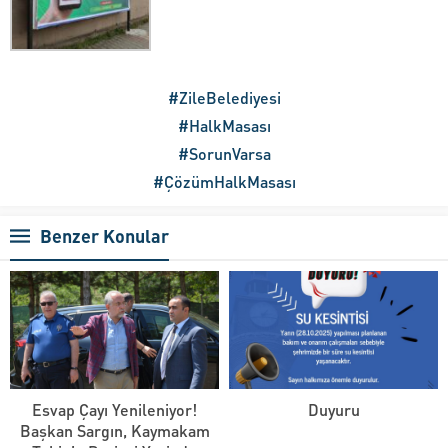
#ZileBelediyesi
#HalkMasası
#SorunVarsa
#ÇözümHalkMasası
Benzer Konular
Esvap Çayı Yenileniyor!
Duyuru
Başkan Sargın, Kaymakam