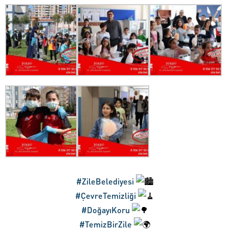
#ZileBelediyesi
#ÇevreTemizliği
#DoğayıKoru
#TemizBirZile