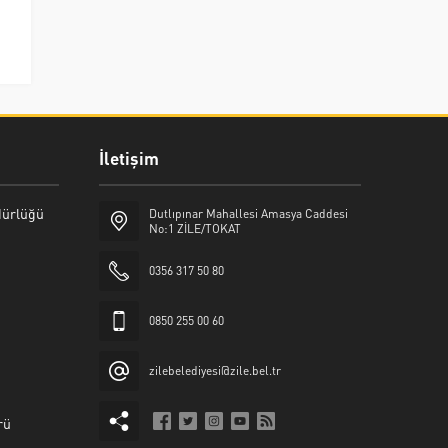
İletişim
üdürlüğü
Dutlıpınar Mahallesi Amasya Caddesi
No:1 ZİLE/TOKAT
0356 317 50 80
0850 255 00 60
zilebelediyesi@zile.bel.tr
rü