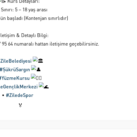
Kurs Detayları:
 Sınırı: 5 – 18 yaş arası
ün başladı (Kontenjan sınırlıdır)
letişim & Detaylı Bilgi:
7 95 64 numaralı hattan iletişime geçebilirsiniz.
ZileBelediyesi
#ŞükrüSargın
#YüzmeKursu
leGençlikMerkezi
•
#ZiledeSpor