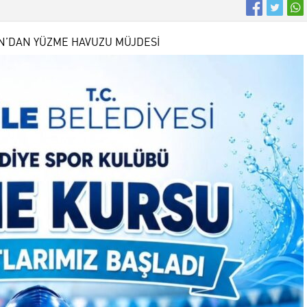
N’DAN YÜZME HAVUZU MÜJDESİ