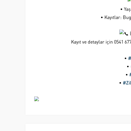
• Yaş
• Kayıtlar: Bug
İ
Kayıt ve detaylar için 0541 67
•
#
•
•
•
#Zi