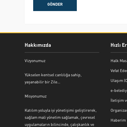
Hakkımızda
Hızlı E
Vizyonumuz
Halk Mas
Vefat Ede
Yükselen kentsel canlılığa sahip,
Ulaşım (O
yaşanabilir bir Zile…
e-beledi
Misyonumuz
İletişim 
Katılım yoluyla iyi yönetişimi geliştirerek,
Organiza
sağlam mali yönetim sağlamak, çevresel
Haberim 
uygulamaların bilincinde, çalışkanlık ve