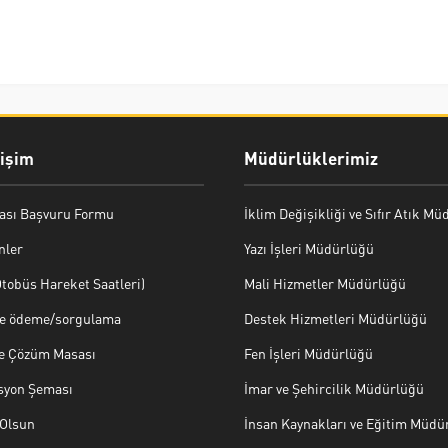
rişim
Müdürlüklerimiz
ası Başvuru Formu
İklim Değişikliği ve Sıfır Atık M
nler
Yazı İşleri Müdürlüğü
tobüs Hareket Saatleri)
Mali Hizmetler Müdürlüğü
ye ödeme/sorgulama
Destek Hizmetleri Müdürlüğü
ve Çözüm Masası
Fen İşleri Müdürlüğü
syon Şeması
İmar ve Şehircilik Müdürlüğü
Olsun
İnsan Kaynakları ve Eğitim Müdü