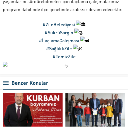
yaşamlarını sürdürebilmeleri için ilaçlama çalışmalarımız
program dâhilinde ilçe genelinde aralıksız devam edecektir.
#ZileBelediyesi
#ŞükrüSargın
#İlaçlamaÇalışması
#SağlıklıZile
#TemizZile
Benzer Konular