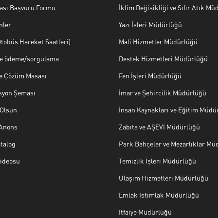
ası Başvuru Formu
İklim Değişikliği ve Sıfır Atık M
nler
Yazı İşleri Müdürlüğü
tobüs Hareket Saatleri)
Mali Hizmetler Müdürlüğü
ye ödeme/sorgulama
Destek Hizmetleri Müdürlüğü
ve Çözüm Masası
Fen İşleri Müdürlüğü
syon Şeması
İmar ve Şehircilik Müdürlüğü
Olsun
İnsan Kaynakları ve Eğitim Müdü
 Anons
Zabıta ve AŞEVİ Müdürlüğü
talog
Park Bahçeler ve Mezarlıklar Mü
Videosu
Temizlik İşleri Müdürlüğü
Ulaşım Hizmetleri Müdürlüğü
Emlak İstimlak Müdürlüğü
İtfaiye Müdürlüğü