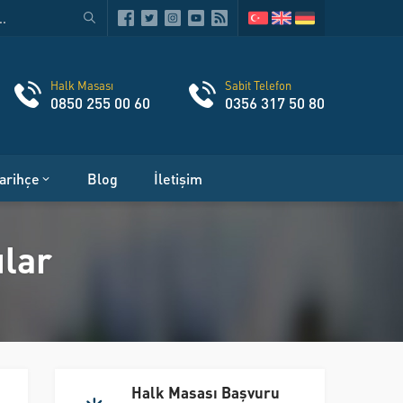
Halk Masası
Sabit Telefon
0850 255 00 60
0356 317 50 80
arihçe
Blog
İletişim
ular
Halk Masası Başvuru