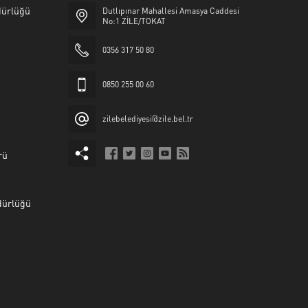
üdürlüğü
Dutlıpınar Mahallesi Amasya Caddesi
No:1 ZİLE/TOKAT
0356 317 50 80
0850 255 00 60
zilebelediyesi@zile.bel.tr
rü
dürlüğü