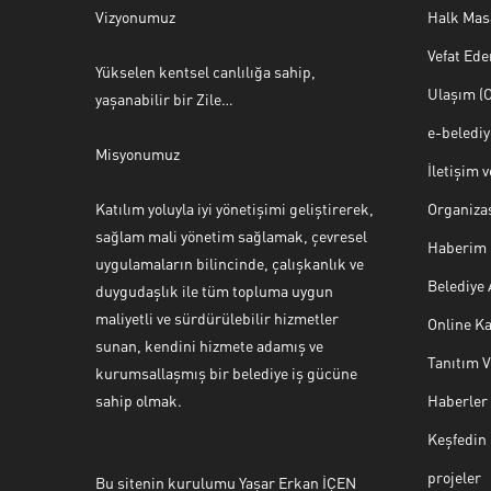
Vizyonumuz
Halk Mas
Vefat Ede
Yükselen kentsel canlılığa sahip,
Ulaşım (O
yaşanabilir bir Zile…
e-beledi
Misyonumuz
İletişim 
Katılım yoluyla iyi yönetişimi geliştirerek,
Organiza
sağlam mali yönetim sağlamak, çevresel
Haberim 
uygulamaların bilincinde, çalışkanlık ve
Belediye
duygudaşlık ile tüm topluma uygun
maliyetli ve sürdürülebilir hizmetler
Online Ka
sunan, kendini hizmete adamış ve
Tanıtım 
Halk Masası
kurumsallaşmış bir belediye iş gücüne
sahip olmak.
Haberler
Keşfedin
projeler
Bu sitenin kurulumu Yaşar Erkan İÇEN