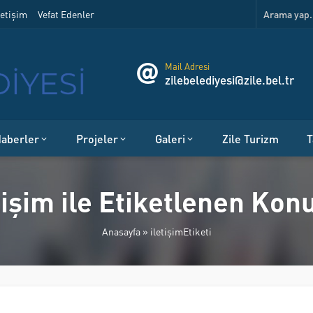
etişim
Vefat Edenler
Mail Adresi
zilebelediyesi@zile.bel.tr
aberler
Projeler
Galeri
Zile Turizm
T
tişim ile Etiketlenen Kon
Anasayfa
»
iletişimEtiketi