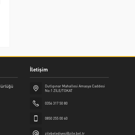
İletişim
üdürlüğü
Dutlıpınar Mahallesi Amasya Caddesi
No:1 ZİLE/TOKAT
0356 317 50 80
0850 255 00 60
zilebelediyesi@zile.bel.tr