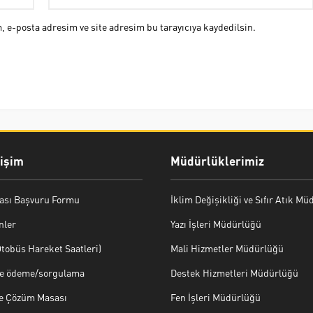
 e-posta adresim ve site adresim bu tarayıcıya kaydedilsin.
rişim
Müdürlüklerimiz
ası Başvuru Formu
İklim Değişikliği ve Sıfır Atık M
nler
Yazı İşleri Müdürlüğü
tobüs Hareket Saatleri)
Mali Hizmetler Müdürlüğü
ye ödeme/sorgulama
Destek Hizmetleri Müdürlüğü
ve Çözüm Masası
Fen İşleri Müdürlüğü