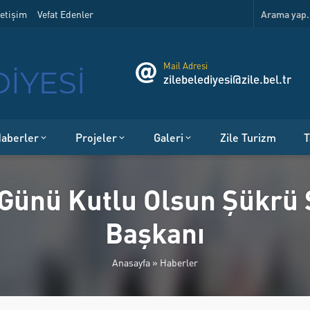
etişim
Vefat Edenler
Mail Adresi
zilebelediyesi@zile.bel.tr
aberler
Projeler
Galeri
Zile Turizm
T
Günü Kutlu Olsun Şükrü S
Başkanı
Anasayfa
»
Haberler