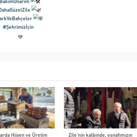
BakımOnarım
ahaGüzelZile
arkVeBahçeler
#Şehrimizİçin
larda Hijyen ve Üretim
Zile’nin kalbinde, esnafımızın