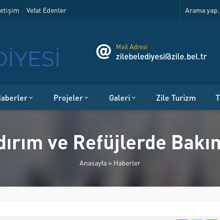
etişim
Vefat Edenler
Mail Adresi
zilebelediyesi@zile.bel.tr
aberler
Projeler
Galeri
Zile Turizm
T
ldırım ve Refüjlerde Bakı
Anasayfa
»
Haberler