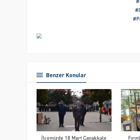
#
#D
#P
Benzer Konular
İlçemizde 18 Mart Çanakkale
Fırın