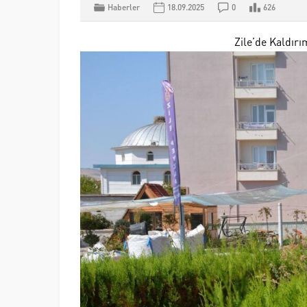
Haberler
18.09.2025
0
626
Zile’de Kaldır