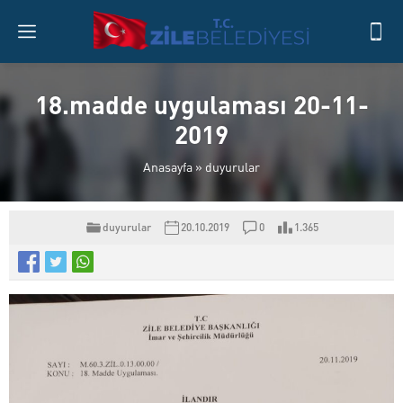
18.madde uygulaması 20-11-
2019
Anasayfa
»
duyurular
duyurular
20.10.2019
0
1.365