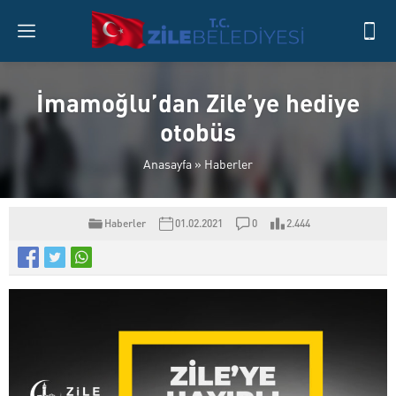
İmamoğlu’dan Zile’ye hediye
otobüs
Anasayfa
»
Haberler
Haberler
01.02.2021
0
2.444