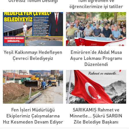
Ücretsiz Tohum Desteği
Tüm öğretmen ve
öğrencilerimize iyi tatiller
Yeşil Kalkınmayı Hedefleyen
Emirören’de Abdal Musa
Çevreci Belediyeyiz
Aşure Lokması Programı
Düzenlendi
Fen İşleri Müdürlüğü
SARIKAMIŞ Rahmet ve
Ekiplerimiz Çalışmalarına
Minnetle… Şükrü SARGIN
Hız Kesmeden Devam Ediyor
Zile Belediye Başkanı