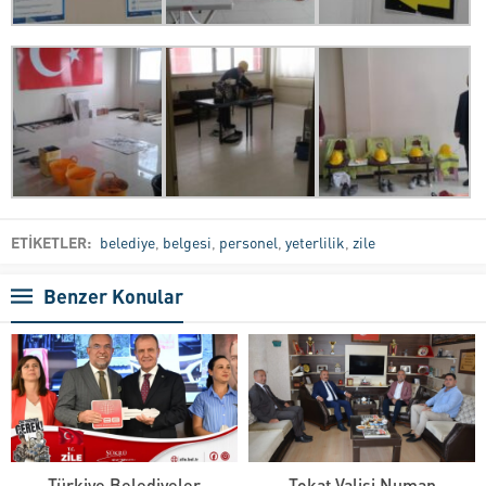
ETİKETLER:
belediye
,
belgesi
,
personel
,
yeterlilik
,
zile
Benzer Konular
Türkiye Belediyeler
Tokat Valisi Numan