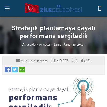
Stratejik planlamaya dayalı
performans sergiledik
Anasayfa
»
projeler
»
tamamlanan projeler
tamamlanan projeler
12.05.2021
0
2.004