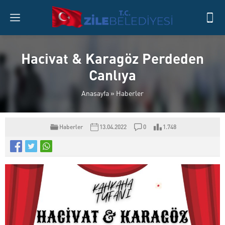
Hacivat & Karagöz Perdeden
Canlıya
Anasayfa
»
Haberler
Haberler
13.04.2022
0
1.748