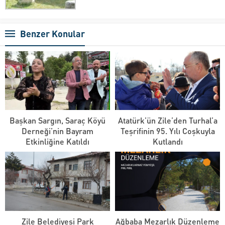
Benzer Konular
Başkan Sargın, Saraç Köyü
Atatürk’ün Zile’den Turhal’a
Derneği’nin Bayram
Teşrifinin 95. Yılı Coşkuyla
Etkinliğine Katıldı
Kutlandı
Zile Belediyesi Park
Ağbaba Mezarlık Düzenleme