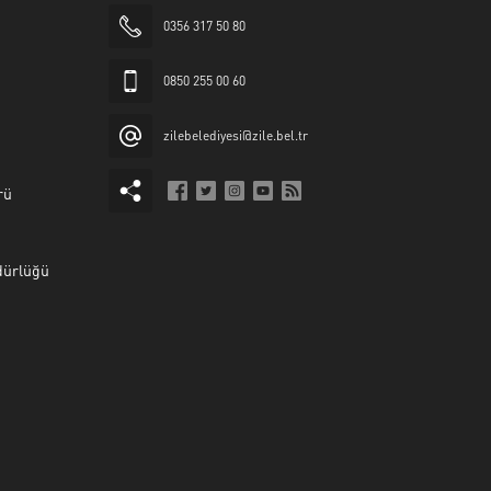
0356 317 50 80
0850 255 00 60
zilebelediyesi@zile.bel.tr
rü
dürlüğü