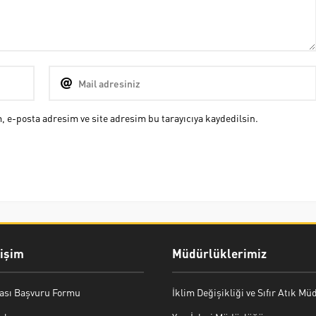
 e-posta adresim ve site adresim bu tarayıcıya kaydedilsin.
rişim
Müdürlüklerimiz
ası Başvuru Formu
İklim Değişikliği ve Sıfır Atık M