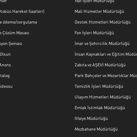
nler
Yazı İşleri Müdürlüğü
tobüs Hareket Saatleri)
Mali Hizmetler Müdürlüğü
ye ödeme/sorgulama
Destek Hizmetleri Müdürlüğü
ve Çözüm Masası
Fen İşleri Müdürlüğü
syon Şeması
İmar ve Şehircilik Müdürlüğü
Olsun
İnsan Kaynakları ve Eğitim Müdü
 Anons
Zabıta ve AŞEVİ Müdürlüğü
talog
Park Bahçeler ve Mezarlıklar Mü
Videosu
Temizlik İşleri Müdürlüğü
Ulaşım Hizmetleri Müdürlüğü
Emlak İstimlak Müdürlüğü
İtfaiye Müdürlüğü
Mezbahane Müdürlüğü