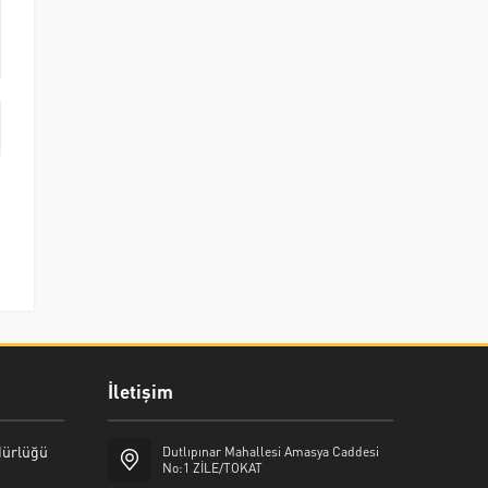
İletişim
üdürlüğü
Dutlıpınar Mahallesi Amasya Caddesi
No:1 ZİLE/TOKAT