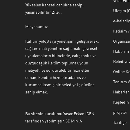
Vefat Ede
Yükselen kentsel canlılığa sahip,
Ulaşım (O
yaşanabilir bir Zile…
e-beledi
Misyonumuz
İletişim 
Katılım yoluyla iyi yönetişimi geliştirerek,
Organiza
sağlam mali yönetim sağlamak, çevresel
Haberim 
uygulamaların bilincinde, çalışkanlık ve
Belediye
duygudaşlık ile tüm topluma uygun
maliyetli ve sürdürülebilir hizmetler
Online Ka
sunan, kendini hizmete adamış ve
Tanıtım 
Halk Masası
kurumsallaşmış bir belediye iş gücüne
sahip olmak.
Haberler
Keşfedin
projeler
Bu sitenin kurulumu Yaşar Erkan İÇEN
Cevap Yaz
tarafından yapılmıştır. 3D MİNİA
Tarihçe