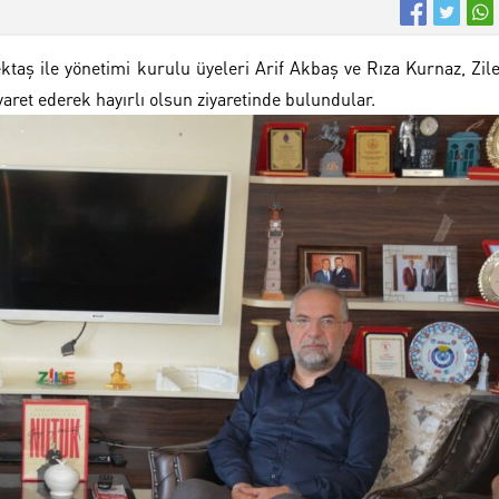
taş ile yönetimi kurulu üyeleri Arif Akbaş ve Rıza Kurnaz, Zil
ret ederek hayırlı olsun ziyaretinde bulundular.