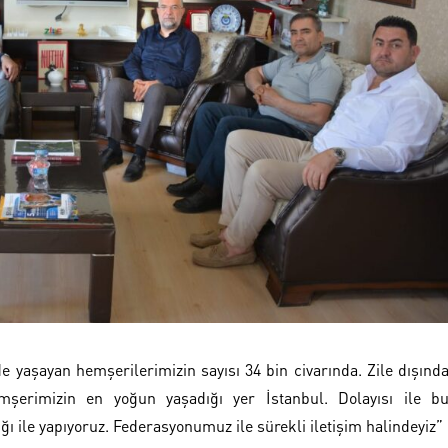
e yaşayan hemşerilerimizin sayısı 34 bin civarında. Zile dışınd
mşerimizin en yoğun yaşadığı yer İstanbul. Dolayısı ile b
ığı ile yapıyoruz. Federasyonumuz ile sürekli iletişim halindeyiz”