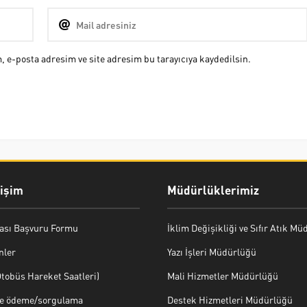
 e-posta adresim ve site adresim bu tarayıcıya kaydedilsin.
rişim
Müdürlüklerimiz
ası Başvuru Formu
İklim Değişikliği ve Sıfır Atık M
nler
Yazı İşleri Müdürlüğü
tobüs Hareket Saatleri)
Mali Hizmetler Müdürlüğü
ye ödeme/sorgulama
Destek Hizmetleri Müdürlüğü