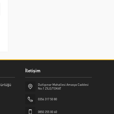
İletişim
üdürlüğü
Dutlıpınar Mahallesi Amasya Caddesi
No:1 ZİLE/TOKAT
0356 317 50 80
0850 255 00 60