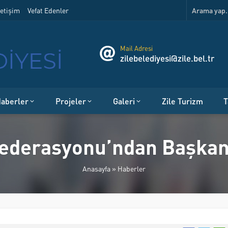
etişim
Vefat Edenler
Mail Adresi
zilebelediyesi@zile.bel.tr
aberler
Projeler
Galeri
Zile Turizm
T
Federasyonu’ndan Başkan 
Anasayfa
»
Haberler