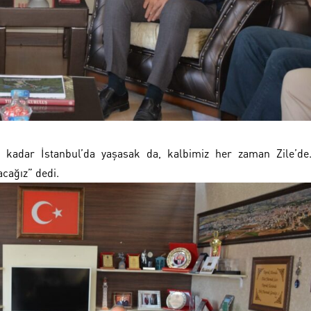
kadar İstanbul’da yaşasak da, kalbimiz her zaman Zile’de
acağız” dedi.