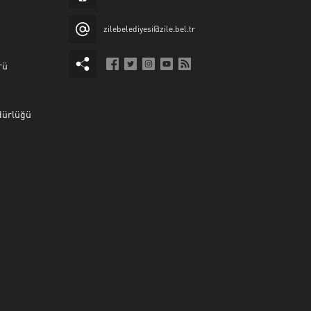
zilebelediyesi@zile.bel.tr
rü
dürlüğü