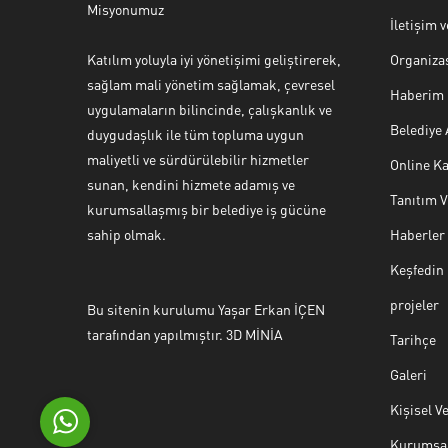
Misyonumuz
İletişim 
Katılım yoluyla iyi yönetişimi geliştirerek,
Organiza
sağlam mali yönetim sağlamak, çevresel
Haberim 
uygulamaların bilincinde, çalışkanlık ve
Belediye
duygudaşlık ile tüm topluma uygun
maliyetli ve sürdürülebilir hizmetler
Online Ka
sunan, kendini hizmete adamış ve
Tanıtım 
Halk Masası
kurumsallaşmış bir belediye iş gücüne
sahip olmak.
Haberler
Keşfedin
projeler
Bu sitenin kurulumu Yaşar Erkan İÇEN
Cevap Yaz
tarafından yapılmıştır. 3D MİNİA
Tarihçe
Galeri
Kişisel V
Kurumsal