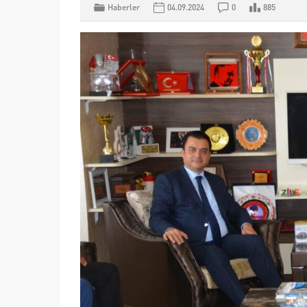
Haberler
04.09.2024
0
885