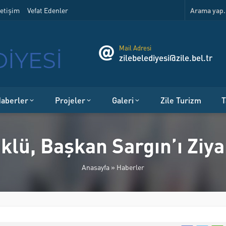
etişim
Vefat Edenler
Mail Adresi
zilebelediyesi@zile.bel.tr
aberler
Projeler
Galeri
Zile Turizm
T
klü, Başkan Sargın’ı Ziya
Anasayfa
»
Haberler