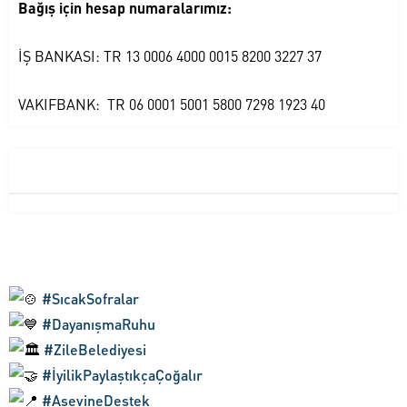
Bağış için hesap numaralarımız:
İŞ BANKASI: TR 13 0006 4000 0015 8200 3227 37
VAKIFBANK: TR 06 0001 5001 5800 7298 1923 40
#SıcakSofralar
#DayanışmaRuhu
#ZileBelediyesi
#İyilikPaylaştıkçaÇoğalır
#AşevineDestek