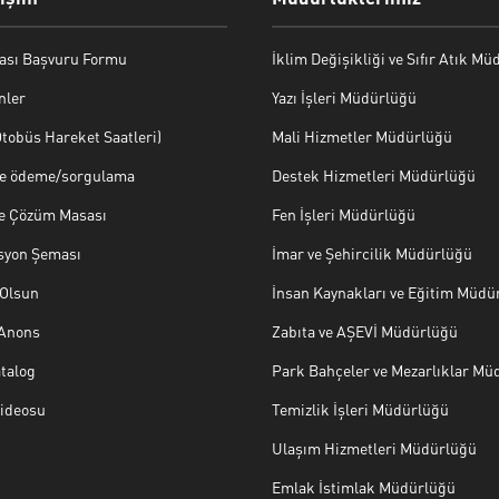
ası Başvuru Formu
İklim Değişikliği ve Sıfır Atık M
nler
Yazı İşleri Müdürlüğü
tobüs Hareket Saatleri)
Mali Hizmetler Müdürlüğü
ye ödeme/sorgulama
Destek Hizmetleri Müdürlüğü
ve Çözüm Masası
Fen İşleri Müdürlüğü
syon Şeması
İmar ve Şehircilik Müdürlüğü
Olsun
İnsan Kaynakları ve Eğitim Müdü
 Anons
Zabıta ve AŞEVİ Müdürlüğü
talog
Park Bahçeler ve Mezarlıklar Mü
Videosu
Temizlik İşleri Müdürlüğü
Ulaşım Hizmetleri Müdürlüğü
Emlak İstimlak Müdürlüğü