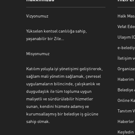
Vizyonumuz
Halk Mas
Vefat Ede
Yükselen kentsel canlılığa sahip,
Ulaşım (O
yaşanabilir bir Zile…
e-beledi
Misyonumuz
İletişim 
Katılım yoluyla iyi yönetişimi geliştirerek,
Organiza
sağlam mali yönetim sağlamak, çevresel
Haberim 
uygulamaların bilincinde, çalışkanlık ve
Belediye
duygudaşlık ile tüm topluma uygun
maliyetli ve sürdürülebilir hizmetler
Online Ka
sunan, kendini hizmete adamış ve
Tanıtım 
Halk Masası
kurumsallaşmış bir belediye iş gücüne
sahip olmak.
Haberler
Keşfedin