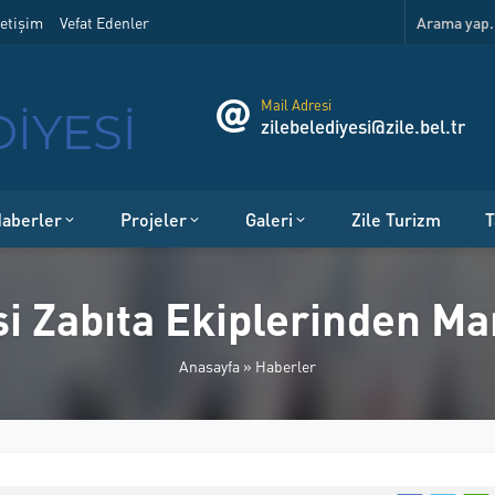
etişim
Vefat Edenler
Mail Adresi
zilebelediyesi@zile.bel.tr
aberler
Projeler
Galeri
Zile Turizm
T
si Zabıta Ekiplerinden M
Anasayfa
»
Haberler