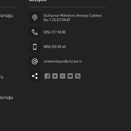
üdürlüğü
Dutlıpınar Mahallesi Amasya Caddesi
No:1 ZİLE/TOKAT
0356 317 50 80
0850 255 00 60
zilebelediyesi@zile.bel.tr
rü
dürlüğü