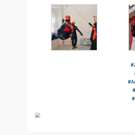
#Z
#A
#
#