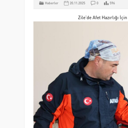
Haberler
20.11.2025
0
596
Zile’de Afet Hazırlığı İç