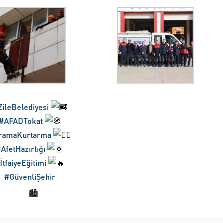
ileBelediyesi
#AFADTokat
ramaKurtarma
AfetHazırlığı
İtfaiyeEğitimi
#GüvenliŞehir