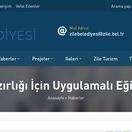
etişim
Vefat Edenler
Mail Adresi
zilebelediyesi@zile.bel.tr
aberler
Projeler
Galeri
Zile Turizm
T
zırlığı İçin Uygulamalı E
Anasayfa
»
Haberler